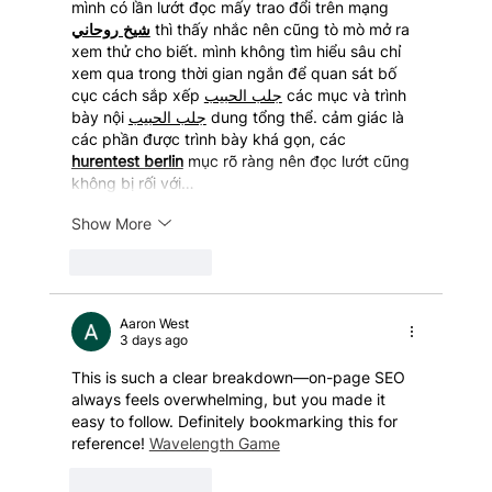
mình có lần lướt đọc mấy trao đổi trên mạng 
شيخ روحاني
 thì thấy nhắc nên cũng tò mò mở ra 
xem thử cho biết. mình không tìm hiểu sâu chỉ 
xem qua trong thời gian ngắn để quan sát bố 
cục cách sắp xếp 
جلب الحبيب
 các mục và trình 
bày nội 
جلب الحبيب
 dung tổng thể. cảm giác là 
các phần được trình bày khá gọn, các 
hurentest berlin
 mục rõ ràng nên đọc lướt cũng 
không bị rối với…
Show More
Like
Reply
Aaron West
3 days ago
This is such a clear breakdown—on-page SEO 
always feels overwhelming, but you made it 
easy to follow. Definitely bookmarking this for 
reference! 
Wavelength Game
Like
Reply